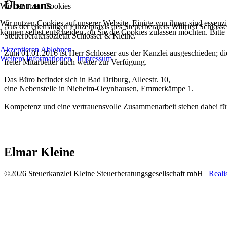
Über uns
Wir benutzen Cookies
Wir nutzen Cookies auf unserer Website. Einige von ihnen sind essenzi
Aus der ehemaligen Einzelpraxis des Steuerberaters Wilfried Schloss
können selbst entscheiden, ob Sie die Cookies zulassen möchten. Bitte
Steuerberatersozietät Schlosser & Kleine.
Akzeptieren
Ablehnen
Zum 01.01.2016 ist Herr Schlosser aus der Kanzlei ausgeschieden; die
Weitere Informationen
|
Impressum
freier Mitarbeiter auch weiter zur Verfügung.
Das Büro befindet sich in Bad Driburg, Alleestr. 10,
eine Nebenstelle in Nieheim-Oeynhausen, Emmerkämpe 1.
Kompetenz und eine vertrauensvolle Zusammenarbeit stehen dabei für
Elmar Kleine
©2026 Steuerkanzlei Kleine Steuerberatungsgesellschaft mbH |
Reali