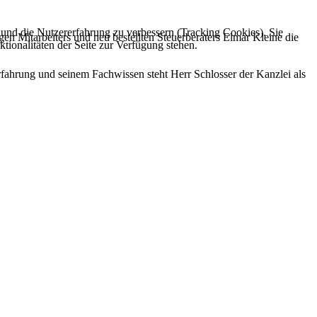
e und die Nutzererfahrung zu verbessern (Tracking Cookies). Sie
n Mitarbeiters und neu bestellten Steuerberaters Elmar Kleine die
tionalitäten der Seite zur Verfügung stehen.
Erfahrung und seinem Fachwissen steht Herr Schlosser der Kanzlei als