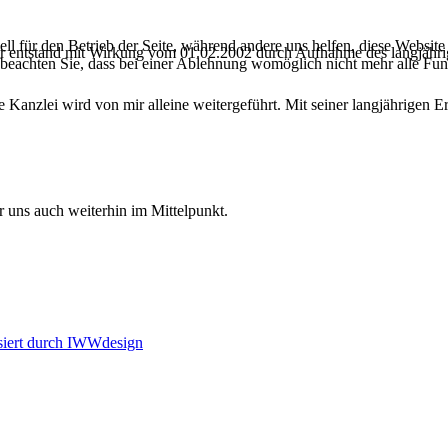
ell für den Betrieb der Seite, während andere uns helfen, diese Websit
er entstand mit Wirkung vom 01.02.2002 durch Aufnahme des langjährige
 beachten Sie, dass bei einer Ablehnung womöglich nicht mehr alle Funk
 Kanzlei wird von mir alleine weitergeführt. Mit seiner langjährigen 
 uns auch weiterhin im Mittelpunkt.
siert durch IWWdesign